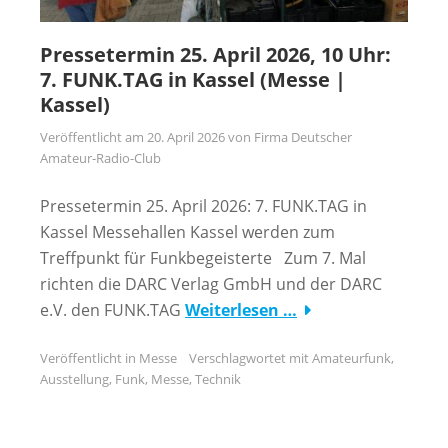
Pressetermin 25. April 2026, 10 Uhr:
7. FUNK.TAG in Kassel (Messe |
Kassel)
Veröffentlicht am
20. April 2026
von
Firma Deutscher
Amateur-Radio-Club
Pressetermin 25. April 2026: 7. FUNK.TAG in
Kassel Messehallen Kassel werden zum
Treffpunkt für Funkbegeisterte Zum 7. Mal
richten die DARC Verlag GmbH und der DARC
e.V. den FUNK.TAG
Weiterlesen …
Veröffentlicht in
Messe
Verschlagwortet mit
Amateurfunk
,
Ausstellung
,
Funk
,
Messe
,
Technik