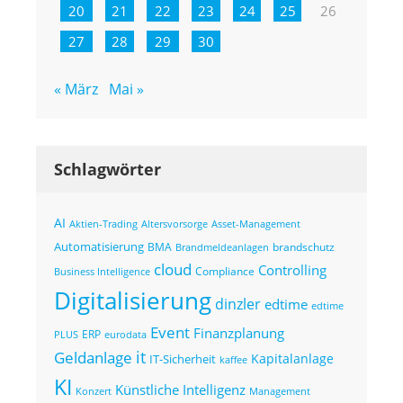
20
21
22
23
24
25
26
27
28
29
30
« März
Mai »
Schlagwörter
AI
Altersvorsorge
Asset-Management
Aktien-Trading
Automatisierung
BMA
brandschutz
Brandmeldeanlagen
cloud
Controlling
Compliance
Business Intelligence
Digitalisierung
dinzler
edtime
edtime
Event
Finanzplanung
ERP
eurodata
PLUS
it
Geldanlage
Kapitalanlage
IT-Sicherheit
kaffee
KI
Künstliche Intelligenz
Konzert
Management