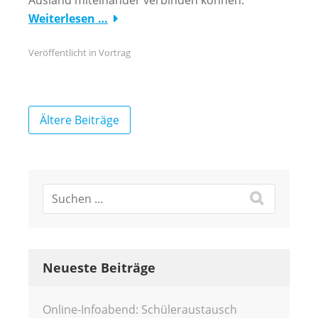
Ausland miteinander verbinden können.
Weiterlesen …
Veröffentlicht in
Vortrag
Beitragsnavigation
Ältere Beiträge
Neueste Beiträge
Online-Infoabend: Schüleraustausch