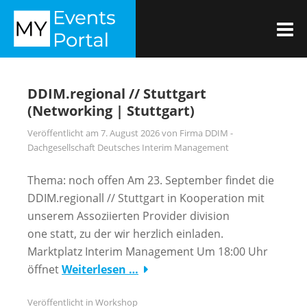
Zum
MYEVENTSPORTAL
Inhalt
M
springen
DDIM.regional // Stuttgart
(Networking | Stuttgart)
Veröffentlicht am
7. August 2026
von
Firma DDIM -
Dachgesellschaft Deutsches Interim Management
Thema: noch offen Am 23. September findet die
DDIM.regionall // Stuttgart in Kooperation mit
unserem Assoziierten Provider division
one statt, zu der wir herzlich einladen.
Marktplatz Interim Management Um 18:00 Uhr
öffnet
Weiterlesen …
Veröffentlicht in
Workshop