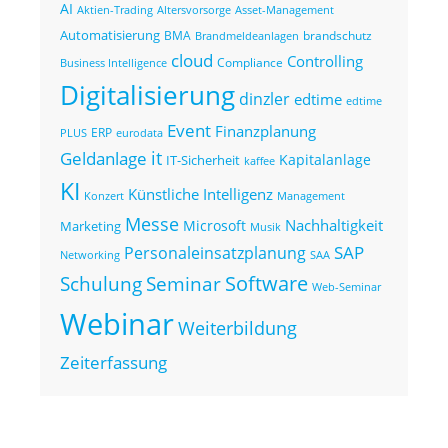
AI
Altersvorsorge
Asset-Management
Aktien-Trading
Automatisierung
BMA
brandschutz
Brandmeldeanlagen
cloud
Controlling
Compliance
Business Intelligence
Digitalisierung
dinzler
edtime
edtime
Event
Finanzplanung
ERP
eurodata
PLUS
it
Geldanlage
Kapitalanlage
IT-Sicherheit
kaffee
KI
Künstliche Intelligenz
Konzert
Management
Messe
Nachhaltigkeit
Microsoft
Marketing
Musik
SAP
Personaleinsatzplanung
Networking
SAA
Seminar
Software
Schulung
Web-Seminar
Webinar
Weiterbildung
Zeiterfassung