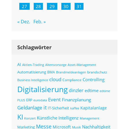
27
28
29
30
31
« Dez.
Feb. »
Schlagwörter
AI
Altersvorsorge
Asset-Management
Aktien-Trading
Automatisierung
BMA
brandschutz
Brandmeldeanlagen
cloud
Controlling
Compliance
Business Intelligence
Digitalisierung
dinzler
edtime
edtime
Event
Finanzplanung
ERP
eurodata
PLUS
it
Geldanlage
Kapitalanlage
IT-Sicherheit
kaffee
KI
Künstliche Intelligenz
Konzert
Management
Messe
Nachhaltigkeit
Microsoft
Marketing
Musik