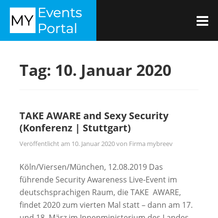
Zum
MYEVENTSPORTAL
Inhalt
M
springen
Tag:
10. Januar 2020
TAKE AWARE and Sexy Security
(Konferenz | Stuttgart)
Veröffentlicht am
10. Januar 2020
von
Firma mybreev
Köln/Viersen/München, 12.08.2019 Das
führende Security Awareness Live-Event im
deutschsprachigen Raum, die TAKE AWARE,
findet 2020 zum vierten Mal statt – dann am 17.
und 18. März im Innenministerium des Landes