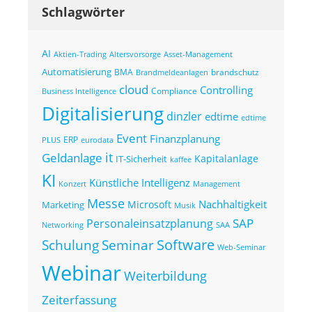
Schlagwörter
AI
Altersvorsorge
Asset-Management
Aktien-Trading
Automatisierung
BMA
brandschutz
Brandmeldeanlagen
cloud
Controlling
Compliance
Business Intelligence
Digitalisierung
dinzler
edtime
edtime
Event
Finanzplanung
ERP
eurodata
PLUS
it
Geldanlage
Kapitalanlage
IT-Sicherheit
kaffee
KI
Künstliche Intelligenz
Konzert
Management
Messe
Nachhaltigkeit
Microsoft
Marketing
Musik
SAP
Personaleinsatzplanung
Networking
SAA
Seminar
Software
Schulung
Web-Seminar
Webinar
Weiterbildung
Zeiterfassung