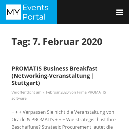
Zum
MYEVENTSPORTAL
Inhalt
M
springen
Tag:
7. Februar 2020
PROMATIS Business Breakfast
(Networking-Veranstaltung |
Stuttgart)
Veröffentlicht am
7. Februar 2020
von
Firma PROMATIS
software
+ + + Verpassen Sie nicht die Veranstaltung von
Oracle & PROMATIS + + + Wie strategisch ist Ihre
Beschaffung? Strategic Procurement lautet die