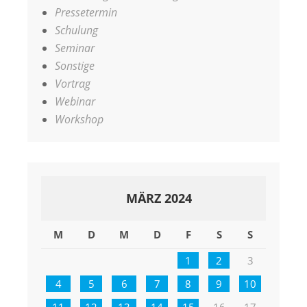
Pressetermin
Schulung
Seminar
Sonstige
Vortrag
Webinar
Workshop
MÄRZ 2024
M
D
M
D
F
S
S
1
2
3
4
5
6
7
8
9
10
11
12
13
14
15
16
17