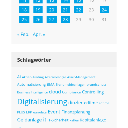
18
19
20
21
22
23
24
25
26
27
28
29
30
31
« Feb.
Apr. »
Schlagwörter
AI
Altersvorsorge
Asset-Management
Aktien-Trading
Automatisierung
BMA
brandschutz
Brandmeldeanlagen
cloud
Controlling
Compliance
Business Intelligence
Digitalisierung
dinzler
edtime
edtime
Event
Finanzplanung
ERP
eurodata
PLUS
it
Geldanlage
Kapitalanlage
IT-Sicherheit
kaffee