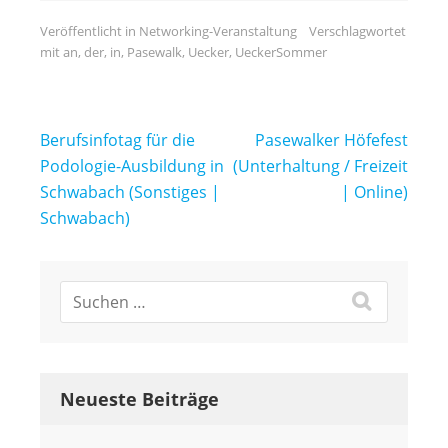
Veröffentlicht in
Networking-Veranstaltung
Verschlagwortet
mit
an
,
der
,
in
,
Pasewalk
,
Uecker
,
UeckerSommer
Beitragsnavigation
Berufsinfotag für die
Pasewalker Höfefest
Podologie-Ausbildung in
(Unterhaltung / Freizeit
Schwabach (Sonstiges |
| Online)
Schwabach)
Neueste Beiträge