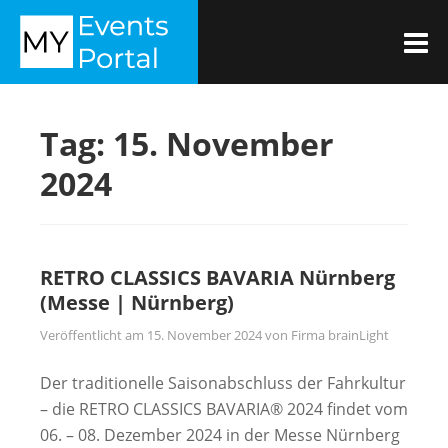
Zum
MYEVENTSPORTAL
Inhalt
M
springen
Tag:
15. November
2024
RETRO CLASSICS BAVARIA Nürnberg
(Messe | Nürnberg)
Veröffentlicht am
15. November 2024
von
Firma brainLight
Der traditionelle Saisonabschluss der Fahrkultur
– die RETRO CLASSICS BAVARIA® 2024 findet vom
06. – 08. Dezember 2024 in der Messe Nürnberg