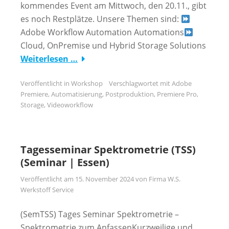
kommendes Event am Mittwoch, den 20.11., gibt
es noch Restplätze. Unsere Themen sind:
Adobe Workflow Automation Automations
Cloud, OnPremise und Hybrid Storage Solutions
Weiterlesen …
Veröffentlicht in
Workshop
Verschlagwortet mit
Adobe
Premiere
,
Automatisierung
,
Postproduktion
,
Premiere Pro
,
Storage
,
Videoworkflow
Tagesseminar Spektrometrie (TSS)
(Seminar | Essen)
Veröffentlicht am
15. November 2024
von
Firma W.S.
Werkstoff Service
(SemTSS) Tages Seminar Spektrometrie –
Spektrometrie zum AnfassenKurzweilige und