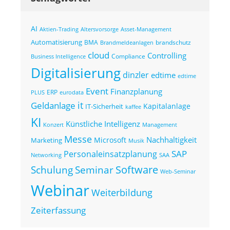
AI
Altersvorsorge
Asset-Management
Aktien-Trading
Automatisierung
BMA
brandschutz
Brandmeldeanlagen
cloud
Controlling
Compliance
Business Intelligence
Digitalisierung
dinzler
edtime
edtime
Event
Finanzplanung
ERP
eurodata
PLUS
it
Geldanlage
Kapitalanlage
IT-Sicherheit
kaffee
KI
Künstliche Intelligenz
Konzert
Management
Messe
Nachhaltigkeit
Microsoft
Marketing
Musik
SAP
Personaleinsatzplanung
Networking
SAA
Seminar
Software
Schulung
Web-Seminar
Webinar
Weiterbildung
Zeiterfassung