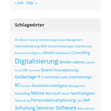
« Juli
Sep. »
Schlagwörter
AI
Altersvorsorge
Asset-Management
Aktien-Trading
Automatisierung
BMA
brandschutz
Brandmeldeanlagen
cloud
Controlling
Compliance
Business Intelligence
Digitalisierung
dinzler
edtime
edtime
Event
Finanzplanung
ERP
eurodata
PLUS
it
Geldanlage
Kapitalanlage
IT-Sicherheit
kaffee
KI
Künstliche Intelligenz
Konzert
Management
Messe
Nachhaltigkeit
Microsoft
Marketing
Musik
SAP
Personaleinsatzplanung
Networking
SAA
Seminar
Software
Schulung
Web-Seminar