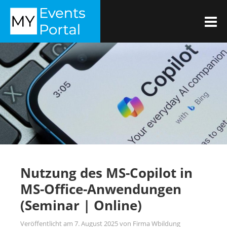
Zum
MYEVENTSPORTAL
Inhalt
M
springen
Nutzung des MS-Copilot in
MS-Office-Anwendungen
(Seminar | Online)
Veröffentlicht am
7. August 2025
von
Firma Wbildung