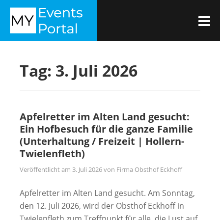
Zum
MYEVENTSPORTAL
Inhalt
M
springen
Tag:
3. Juli 2026
Apfelretter im Alten Land gesucht:
Ein Hofbesuch für die ganze Familie
(Unterhaltung / Freizeit | Hollern-
Twielenfleth)
Veröffentlicht am
3. Juli 2026
von
Firma Obsthof Eckhoff
Apfelretter im Alten Land gesucht. Am Sonntag,
den 12. Juli 2026, wird der Obsthof Eckhoff in
Twielenfleth zum Treffpunkt für alle, die Lust auf