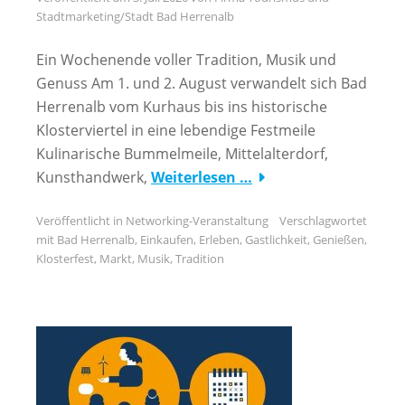
Stadtmarketing/Stadt Bad Herrenalb
Ein Wochenende voller Tradition, Musik und
Genuss Am 1. und 2. August verwandelt sich Bad
Herrenalb vom Kurhaus bis ins historische
Klosterviertel in eine lebendige Festmeile
Kulinarische Bummelmeile, Mittelalterdorf,
Kunsthandwerk,
Weiterlesen …
Veröffentlicht in
Networking-Veranstaltung
Verschlagwortet
mit
Bad Herrenalb
,
Einkaufen
,
Erleben
,
Gastlichkeit
,
Genießen
,
Klosterfest
,
Markt
,
Musik
,
Tradition