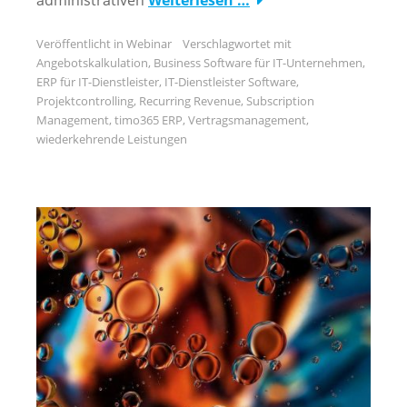
Veröffentlicht in
Webinar
Verschlagwortet mit
Angebotskalkulation
,
Business Software für IT-Unternehmen
,
ERP für IT-Dienstleister
,
IT-Dienstleister Software
,
Projektcontrolling
,
Recurring Revenue
,
Subscription
Management
,
timo365 ERP
,
Vertragsmanagement
,
wiederkehrende Leistungen