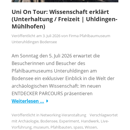
Uni On Tour: Wissenschaft erklärt
(Unterhaltung / Freizeit | Uhldingen-
Mühlhofen)
Veröffentlicht am
3. Juli 2026
von
Firma Pfahlbaumuseum
Unteruhldingen Bodensee
Am Sonntag den 5. Juli 2026 erwartet die
Besucherinnen und Besucher des
Pfahlbaumuseums Unteruhldingen am
Bodensee ein exklusiver Einblick in die Welt der
archäologischen Wissenschaft: Im neuen
ENTDECKER PARCOURS präsentieren
Weiterlesen …
Veröffentlicht in
Networking-Veranstaltung
Verschlagwortet
mit
Archäologie
,
Bodensee
,
Experiment
,
Handwerk
,
Live-
Vorführung
,
museum
,
Pfahlbauten
,
spass
,
Wissen
,