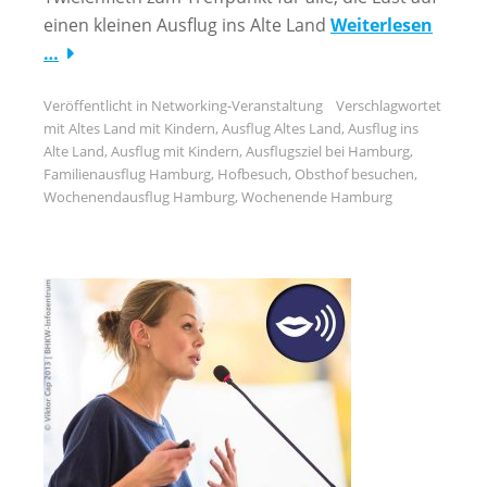
einen kleinen Ausflug ins Alte Land
Weiterlesen
…
Veröffentlicht in
Networking-Veranstaltung
Verschlagwortet
mit
Altes Land mit Kindern
,
Ausflug Altes Land
,
Ausflug ins
Alte Land
,
Ausflug mit Kindern
,
Ausflugsziel bei Hamburg
,
Familienausflug Hamburg
,
Hofbesuch
,
Obsthof besuchen
,
Wochenendausflug Hamburg
,
Wochenende Hamburg