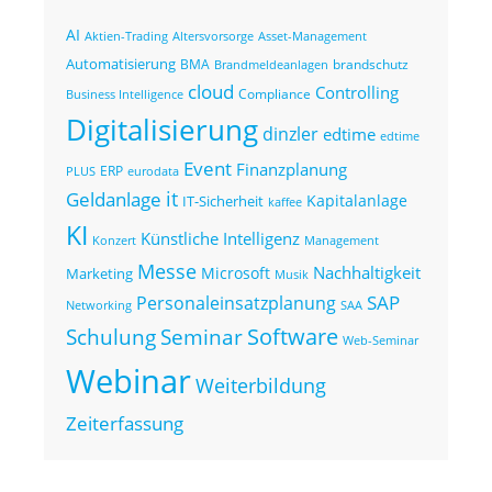
AI
Altersvorsorge
Asset-Management
Aktien-Trading
Automatisierung
BMA
brandschutz
Brandmeldeanlagen
cloud
Controlling
Compliance
Business Intelligence
Digitalisierung
dinzler
edtime
edtime
Event
Finanzplanung
ERP
eurodata
PLUS
it
Geldanlage
Kapitalanlage
IT-Sicherheit
kaffee
KI
Künstliche Intelligenz
Konzert
Management
Messe
Nachhaltigkeit
Microsoft
Marketing
Musik
SAP
Personaleinsatzplanung
Networking
SAA
Seminar
Software
Schulung
Web-Seminar
Webinar
Weiterbildung
Zeiterfassung