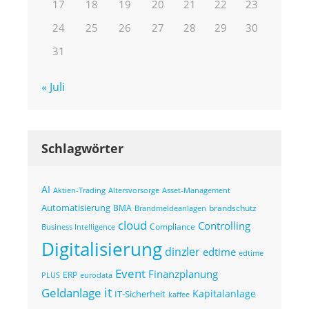
17
18
19
20
21
22
23
24
25
26
27
28
29
30
31
« Juli
Schlagwörter
AI
Altersvorsorge
Asset-Management
Aktien-Trading
Automatisierung
BMA
brandschutz
Brandmeldeanlagen
cloud
Controlling
Compliance
Business Intelligence
Digitalisierung
dinzler
edtime
edtime
Event
Finanzplanung
ERP
eurodata
PLUS
it
Geldanlage
Kapitalanlage
IT-Sicherheit
kaffee