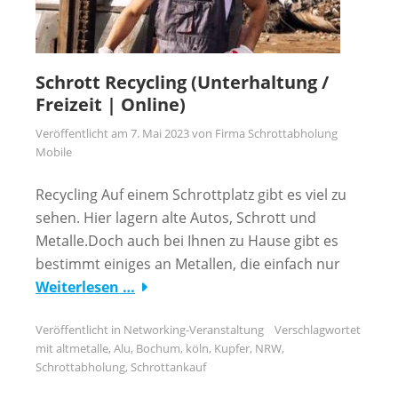
Schrott Recycling (Unterhaltung /
Freizeit | Online)
Veröffentlicht am
7. Mai 2023
von
Firma Schrottabholung
Mobile
Recycling Auf einem Schrottplatz gibt es viel zu
sehen. Hier lagern alte Autos, Schrott und
Metalle.Doch auch bei Ihnen zu Hause gibt es
bestimmt einiges an Metallen, die einfach nur
Weiterlesen …
Veröffentlicht in
Networking-Veranstaltung
Verschlagwortet
mit
altmetalle
,
Alu
,
Bochum
,
köln
,
Kupfer
,
NRW
,
Schrottabholung
,
Schrottankauf