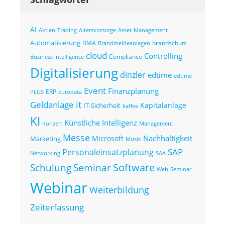
AI
Altersvorsorge
Asset-Management
Aktien-Trading
Automatisierung
BMA
brandschutz
Brandmeldeanlagen
cloud
Controlling
Compliance
Business Intelligence
Digitalisierung
dinzler
edtime
edtime
Event
Finanzplanung
ERP
eurodata
PLUS
it
Geldanlage
Kapitalanlage
IT-Sicherheit
kaffee
KI
Künstliche Intelligenz
Konzert
Management
Messe
Nachhaltigkeit
Microsoft
Marketing
Musik
SAP
Personaleinsatzplanung
Networking
SAA
Seminar
Software
Schulung
Web-Seminar
Webinar
Weiterbildung
Zeiterfassung