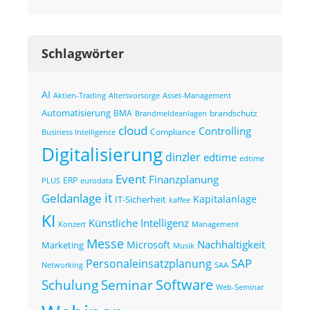
Schlagwörter
AI
Altersvorsorge
Asset-Management
Aktien-Trading
Automatisierung
BMA
brandschutz
Brandmeldeanlagen
cloud
Controlling
Compliance
Business Intelligence
Digitalisierung
dinzler
edtime
edtime
Event
Finanzplanung
ERP
eurodata
PLUS
it
Geldanlage
Kapitalanlage
IT-Sicherheit
kaffee
KI
Künstliche Intelligenz
Konzert
Management
Messe
Nachhaltigkeit
Microsoft
Marketing
Musik
SAP
Personaleinsatzplanung
Networking
SAA
Seminar
Software
Schulung
Web-Seminar