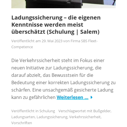
Ladungssicherung – die eigenen
Kenntnisse werden meist
überschätzt (Schulung | Salem)
Veröffentlicht am
29. Mai 2023
von
Firma SBS Fleet-
Competence
Die Verkehrssicherheit steht im Fokus einer
neuen Initiative zur Ladungssicherung, die
darauf abzielt, das Bewusstsein für die
Bedeutung einer korrekten Ladungssicherung zu
schärfen. Eine unsachgemäß gesicherte Ladung
kann zu gefährlichen
Weiterlesen …
Veröffentlicht in
Schulung
Verschlagwortet mit
Bußgelder
,
Ladungsarten
,
Ladungssicherung
,
Verkehrssicherheit
,
Vorschriften