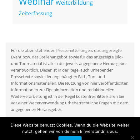
Webinar
Weiterbildung
Zeiterfassung
Für die oben stehenden Pressemitteilungen, das angezeigte
Event bzw. das Stellenangebot sowie für das angezeigte Bild-
und Tonmaterial ist allein der jeweils angegebene Herausgeber
verantwortlich. Dieser ist in der Regel auch Urheber der
Pressetexte sowie der angehängten Bild-, Ton- und
Informationsmaterialien. Die Nutzung von hier veröffentlichten
Informationen zur Eigeninformation und redaktionellen
Weiterverarbeitung ist in der Regel kostenfrei. Bitte klären Sie
vor einer Weiterverwendung urheberrechtliche Fragen mit dem
angegebenen Herausgeber.
Diese Website benutzt Cookies. Wenn du die Website weiter
nutzt, gehen wir von deinem Einverständnis aus.
COPYRIGHT © 2026
MYEVENTSPORTAL
•
Fabulous