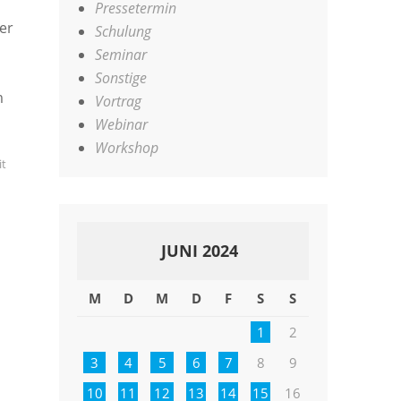
Pressetermin
er
Schulung
Seminar
Sonstige
m
Vortrag
Webinar
Workshop
it
JUNI 2024
M
D
M
D
F
S
S
1
2
3
4
5
6
7
8
9
10
11
12
13
14
15
16