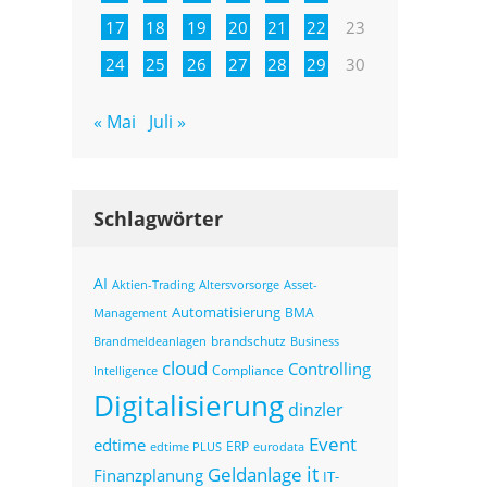
17
18
19
20
21
22
23
24
25
26
27
28
29
30
« Mai
Juli »
Schlagwörter
AI
Altersvorsorge
Asset-
Aktien-Trading
Automatisierung
BMA
Management
brandschutz
Business
Brandmeldeanlagen
cloud
Controlling
Compliance
Intelligence
Digitalisierung
dinzler
Event
edtime
ERP
eurodata
edtime PLUS
it
Geldanlage
Finanzplanung
IT-