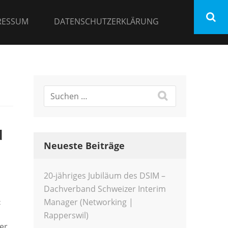
RESSUM
DATENSCHUTZERKLÄRUNG
d
Neueste Beiträge
20-jähriges Jubiläum des DSIM –
Dachverband Schweizer Interim
Manager (Networking |
t
Rapperswil)
er