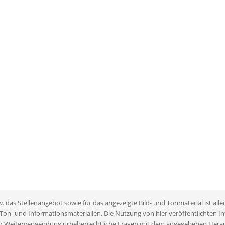
das Stellenangebot sowie für das angezeigte Bild- und Tonmaterial ist allei
 Ton- und Informationsmaterialien. Die Nutzung von hier veröffentlichten 
r einer Weiterverwendung urheberrechtliche Fragen mit dem angegebenen Hera