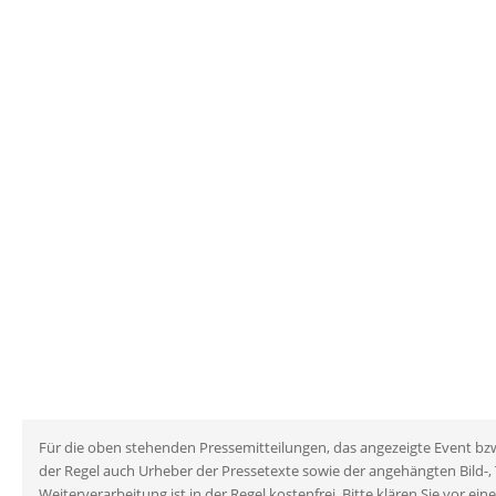
Für die oben stehenden Pressemitteilungen, das angezeigte Event bzw. 
der Regel auch Urheber der Pressetexte sowie der angehängten Bild-,
Weiterverarbeitung ist in der Regel kostenfrei. Bitte klären Sie vo