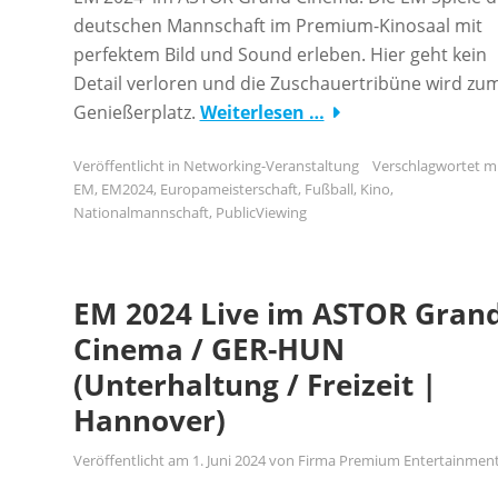
deutschen Mannschaft im Premium-Kinosaal mit
perfektem Bild und Sound erleben. Hier geht kein
Detail verloren und die Zuschauertribüne wird zu
Genießerplatz.
Weiterlesen …
Veröffentlicht in
Networking-Veranstaltung
Verschlagwortet m
EM
,
EM2024
,
Europameisterschaft
,
Fußball
,
Kino
,
Nationalmannschaft
,
PublicViewing
EM 2024 Live im ASTOR Gran
Cinema / GER-HUN
(Unterhaltung / Freizeit |
Hannover)
Veröffentlicht am
1. Juni 2024
von
Firma Premium Entertainmen