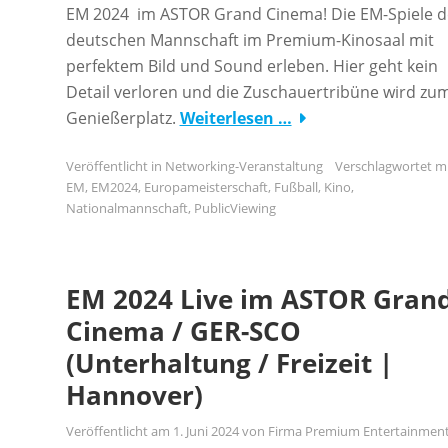
EM 2024 im ASTOR Grand Cinema! Die EM-Spiele d
deutschen Mannschaft im Premium-Kinosaal mit
perfektem Bild und Sound erleben. Hier geht kein
Detail verloren und die Zuschauertribüne wird zu
Genießerplatz.
Weiterlesen …
Veröffentlicht in
Networking-Veranstaltung
Verschlagwortet m
EM
,
EM2024
,
Europameisterschaft
,
Fußball
,
Kino
,
Nationalmannschaft
,
PublicViewing
EM 2024 Live im ASTOR Gran
Cinema / GER-SCO
(Unterhaltung / Freizeit |
Hannover)
Veröffentlicht am
1. Juni 2024
von
Firma Premium Entertainmen