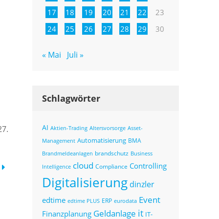
17
18
19
20
21
22
23
24
25
26
27
28
29
30
« Mai
Juli »
Schlagwörter
AI
27.
Altersvorsorge
Asset-
Aktien-Trading
Automatisierung
BMA
Management
brandschutz
Business
Brandmeldeanlagen
cloud
Controlling
Compliance
Intelligence
Digitalisierung
dinzler
Event
edtime
ERP
eurodata
edtime PLUS
it
Geldanlage
Finanzplanung
IT-