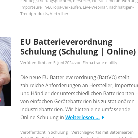
EPR-Registrierungspflichten
,
hersteller
,
Herstellerverantwortung
Importeure
,
in-Europa-verkaufen
,
Live-Webinar
,
nachhaltigen-
Trendprodukts
,
Vertreiber
EU Batterieverordnung
Schulung (Schulung | Online)
Veröffentlicht am
5. Juni 2024
von
Firma trade-e-bility
Die neue EU Batterieverordnung (BattVO) stellt
zahlreiche Anforderungen an Hersteller, Importeu
und Händler der unterschiedlichen Batteriearten –
von einfachen Gerätebatterien bis zu stationären
Industriebatterien. Wir bieten eine umfassende
Online-Schulung in
Weiterlesen …
Veröffentlicht in
Schulung
Verschlagwortet mit
Batteriearten
,