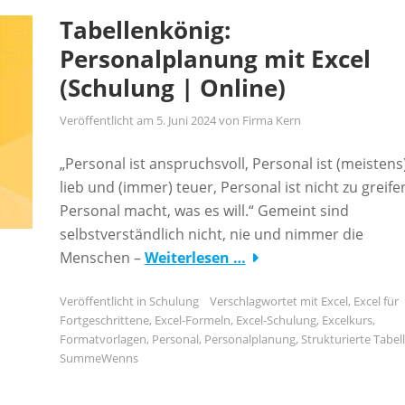
Tabellenkönig:
Personalplanung mit Excel
(Schulung | Online)
Veröffentlicht am
5. Juni 2024
von
Firma Kern
„Personal ist anspruchsvoll, Personal ist (meistens
lieb und (immer) teuer, Personal ist nicht zu greife
Personal macht, was es will.“ Gemeint sind
selbstverständlich nicht, nie und nimmer die
Menschen –
Weiterlesen …
Veröffentlicht in
Schulung
Verschlagwortet mit
Excel
,
Excel für
Fortgeschrittene
,
Excel-Formeln
,
Excel-Schulung
,
Excelkurs
,
Formatvorlagen
,
Personal
,
Personalplanung
,
Strukturierte Tabel
SummeWenns