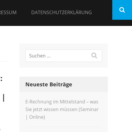
RESSUM
DATENSCHUTZERKLÄRUNG
:
Neueste Beiträge
 |
E-Rechnung im Mittelstand – was
Sie jetzt wissen müssen (Seminar
| Online)
f