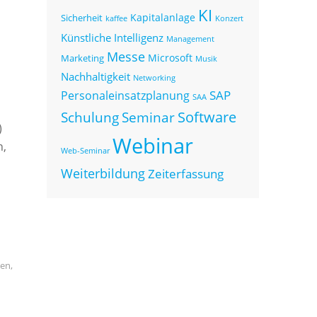
KI
Kapitalanlage
Sicherheit
kaffee
Konzert
Künstliche Intelligenz
Management
Messe
Microsoft
Marketing
Musik
Nachhaltigkeit
Networking
SAP
Personaleinsatzplanung
SAA
Seminar
Software
Schulung
)
Webinar
n,
Web-Seminar
Weiterbildung
Zeiterfassung
len
,