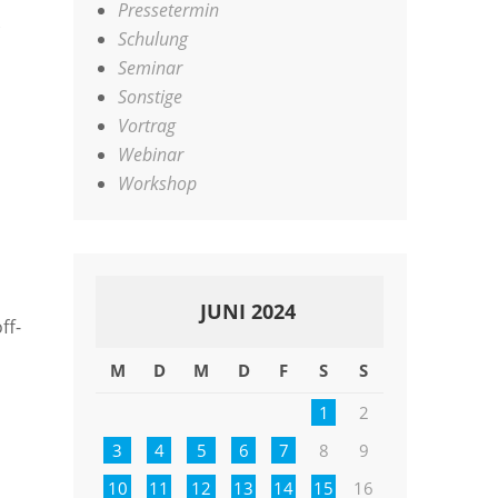
Pressetermin
Schulung
Seminar
Sonstige
Vortrag
Webinar
Workshop
JUNI 2024
ff-
M
D
M
D
F
S
S
1
2
3
4
5
6
7
8
9
10
11
12
13
14
15
16