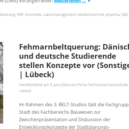
e (LIMS) vorangetrieben
Weiterlesen …
alisierung
,
ERP
,
Kosmetik
,
Labormanagement
,
Medizintechnik
,
pharma
,
QM
,
Fehmarnbeltquerung: Dänisc
und deutsche Studierende
stellen Konzepte vor (Sonstig
| Lübeck)
Veröffentlicht am
5. Juni 2024
von
Firma Technische Hochschule
Lübeck
Im Rahmen des 3. BELT-Studios lädt die Fachgrupp
Stadt des Fachbereichs Bauwesen zur
Zwischenpräsentation und Diskussion der
Entwicklungskonzepte der Stadtplanungs-