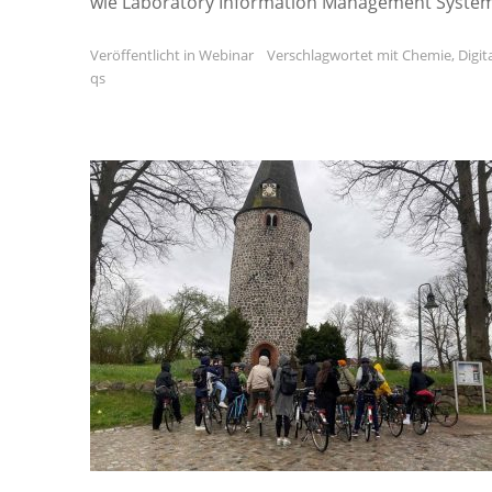
wie Laboratory Information Management System
Veröffentlicht in
Webinar
Verschlagwortet mit
Chemie
,
Digit
qs