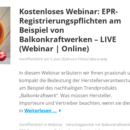
Kostenloses Webinar: EPR-
Registrierungspflichten am
Beispiel von
Balkonkraftwerken – LIVE
(Webinar | Online)
Veröffentlicht am
5. Juni 2024
von
Firma take-e-way
In diesem Webinar erläutern wir Ihnen praxisnah 
kompakt die Bedeutung der Herstellerverantwort
am Beispiel des nachhaltigen Trendprodukts
„Balkonkraftwerk“. Was müssen Hersteller,
Importeure und Vertreiber beachten, wenn sie die
in
Weiterlesen …
Veröffentlicht in
Webinar
Verschlagwortet mit
Balkonkraftwerk