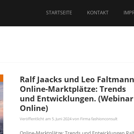
STARTSEITE
KONTAKT
IMP
Ralf Jaacks und Leo Faltmann
Online-Marktplätze: Trends
und Entwicklungen. (Webinar
Online)
Veröffentlicht am
5. Juni 2024
von
Firma fashionconsult
Online-Marktplätze: Trends und Entwicklungen Ral