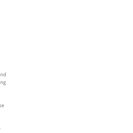
und
ung
se
,