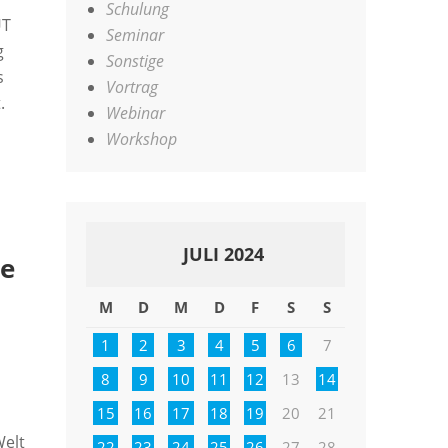
Schulung
UT
Seminar
g
Sonstige
s
Vortrag
.
Webinar
Workshop
JULI 2024
ce
M
D
M
D
F
S
S
1
2
3
4
5
6
7
8
9
10
11
12
13
14
15
16
17
18
19
20
21
elt
22
23
24
25
26
27
28