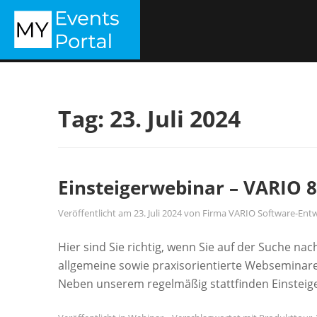
Zum
MYEVENTSPORTAL
Inhalt
springen
Tag:
23. Juli 2024
Einsteigerwebinar – VARIO 8 
Veröffentlicht am
23. Juli 2024
von
Firma VARIO Software-Entw
Hier sind Sie richtig, wenn Sie auf der Suche n
allgemeine sowie praxisorientierte Webseminar
Neben unserem regelmäßig stattfinden Einsteig