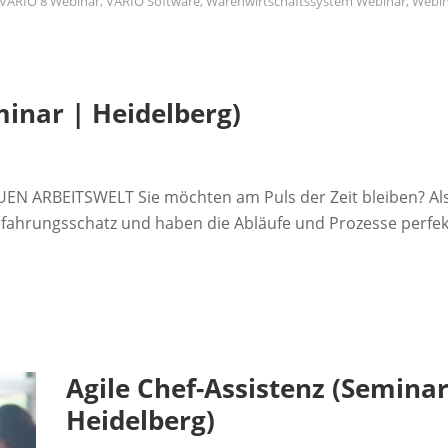
VARIO 8 Webinar
,
VARIO Software
,
Warenwirtschaftssystem Webinar
,
Webin
minar | Heidelberg)
 ARBEITSWELT Sie möchten am Puls der Zeit bleiben? Al
Erfahrungsschatz und haben die Abläufe und Prozesse perfek
Agile Chef-Assistenz (Seminar
Heidelberg)