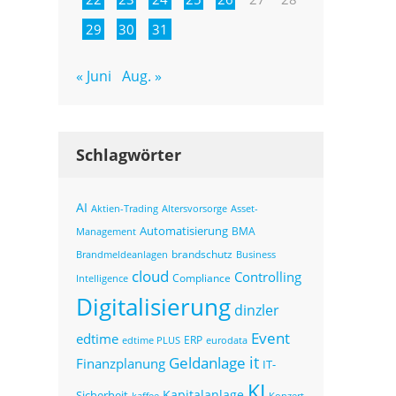
29
30
31
« Juni
Aug. »
Schlagwörter
AI
Altersvorsorge
Asset-
Aktien-Trading
Automatisierung
BMA
Management
brandschutz
Business
Brandmeldeanlagen
cloud
Controlling
Compliance
Intelligence
Digitalisierung
dinzler
Event
edtime
ERP
eurodata
edtime PLUS
it
Geldanlage
Finanzplanung
IT-
KI
Kapitalanlage
Sicherheit
kaffee
Konzert