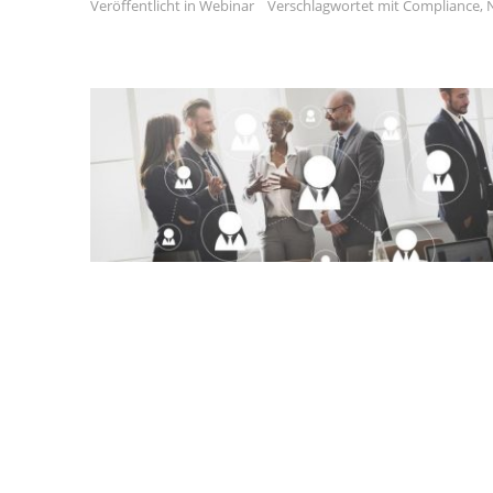
Veröffentlicht in
Webinar
Verschlagwortet mit
Compliance
,
N