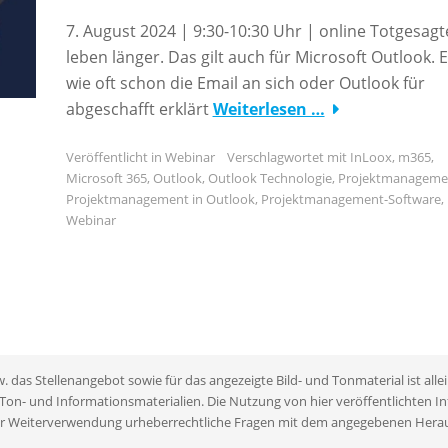
7. August 2024 | 9:30-10:30 Uhr | online Totgesagt
leben länger. Das gilt auch für Microsoft Outlook. E
wie oft schon die Email an sich oder Outlook für
abgeschafft erklärt
Weiterlesen …
Veröffentlicht in
Webinar
Verschlagwortet mit
InLoox
,
m365
,
Microsoft 365
,
Outlook
,
Outlook Technologie
,
Projektmanageme
Projektmanagement in Outlook
,
Projektmanagement-Software
,
Webinar
das Stellenangebot sowie für das angezeigte Bild- und Tonmaterial ist allei
 Ton- und Informationsmaterialien. Die Nutzung von hier veröffentlichten 
r einer Weiterverwendung urheberrechtliche Fragen mit dem angegebenen Hera