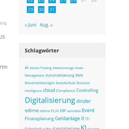
29
30
31
ting
« Juni
Aug. »
KUS
Schlagwörter
rtin
AI
Altersvorsorge
Asset-
Aktien-Trading
Automatisierung
BMA
Management
brandschutz
Business
Brandmeldeanlagen
cloud
Controlling
Compliance
Intelligence
Digitalisierung
dinzler
Event
edtime
ERP
eurodata
edtime PLUS
it
Geldanlage
Finanzplanung
IT-
KI
Kapitalanlage
Sicherheit
kaffee
Konzert