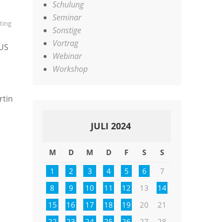
Schulung
Seminar
ting
Sonstige
Vortrag
KUS
Webinar
Workshop
rtin
JULI 2024
M
D
M
D
F
S
S
1
2
3
4
5
6
7
8
9
10
11
12
13
14
15
16
17
18
19
20
21
22
23
24
25
26
27
28