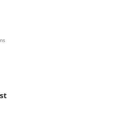
ens
st