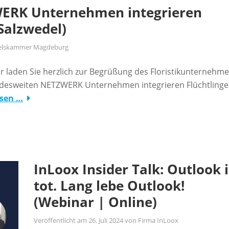
ZWERK Unternehmen integrieren
Salzwedel)
delskammer Magdeburg
 laden Sie herzlich zur Begrüßung des Floristikunternehm
 bundesweiten NETZWERK Unternehmen integrieren Flüchtlinge
esen …
InLoox Insider Talk: Outlook i
tot. Lang lebe Outlook!
(Webinar | Online)
Veröffentlicht am
26. Juli 2024
von
Firma InLoox