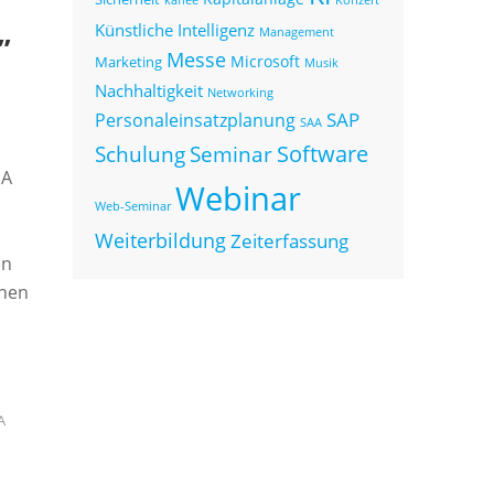
Künstliche Intelligenz
Management
”
Messe
Microsoft
Marketing
Musik
Nachhaltigkeit
Networking
SAP
Personaleinsatzplanung
SAA
Seminar
Software
Schulung
SA
Webinar
Web-Seminar
Weiterbildung
Zeiterfassung
en
onen
A