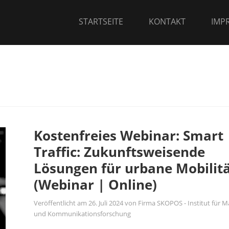
STARTSEITE
KONTAKT
IMP
Kostenfreies Webinar: Smart
Traffic: Zukunftsweisende
Lösungen für urbane Mobilit
(Webinar | Online)
Veröffentlicht am
26. Juli 2024
von
Firma SKOPOS - Institut für M
und Kommunikationsforschung