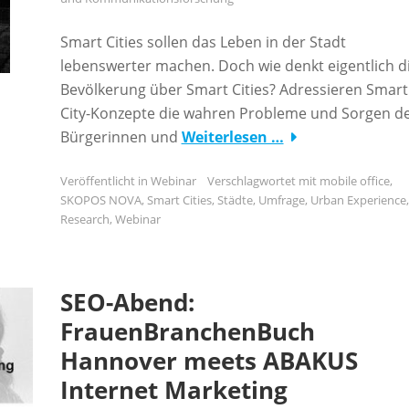
Smart Cities sollen das Leben in der Stadt
lebenswerter machen. Doch wie denkt eigentlich d
Bevölkerung über Smart Cities? Adressieren Smart
City-Konzepte die wahren Probleme und Sorgen d
Bürgerinnen und
Weiterlesen …
Veröffentlicht in
Webinar
Verschlagwortet mit
mobile office
,
SKOPOS NOVA
,
Smart Cities
,
Städte
,
Umfrage
,
Urban Experience
Research
,
Webinar
SEO-Abend:
FrauenBranchenBuch
Hannover meets ABAKUS
Internet Marketing