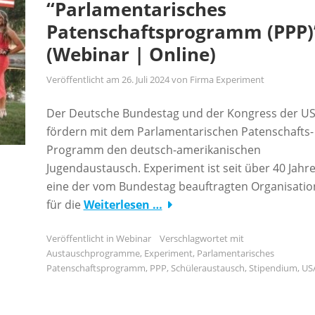
“Parlamentarisches
Patenschaftsprogramm (PPP)
(Webinar | Online)
Veröffentlicht am
26. Juli 2024
von
Firma Experiment
Der Deutsche Bundestag und der Kongress der U
fördern mit dem Parlamentarischen Patenschafts-
Programm den deutsch-amerikanischen
Jugendaustausch. Experiment ist seit über 40 Jahr
eine der vom Bundestag beauftragten Organisati
für die
Weiterlesen …
Veröffentlicht in
Webinar
Verschlagwortet mit
Austauschprogramme
,
Experiment
,
Parlamentarisches
Patenschaftsprogramm
,
PPP
,
Schüleraustausch
,
Stipendium
,
US