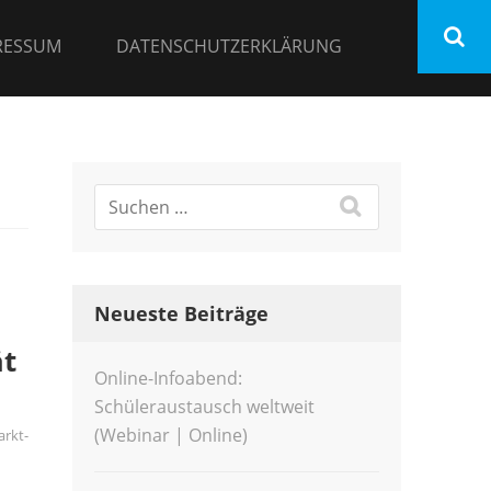
RESSUM
DATENSCHUTZERKLÄRUNG
Neueste Beiträge
ät
Online-Infoabend:
Schüleraustausch weltweit
(Webinar | Online)
arkt-