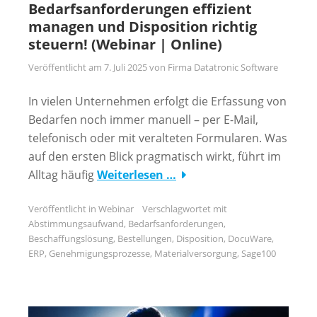
Bedarfsanforderungen effizient
managen und Disposition richtig
steuern! (Webinar | Online)
Veröffentlicht am
7. Juli 2025
von
Firma Datatronic Software
In vielen Unternehmen erfolgt die Erfassung von
Bedarfen noch immer manuell – per E-Mail,
telefonisch oder mit veralteten Formularen. Was
auf den ersten Blick pragmatisch wirkt, führt im
Alltag häufig
Weiterlesen …
Veröffentlicht in
Webinar
Verschlagwortet mit
Abstimmungsaufwand
,
Bedarfsanforderungen
,
Beschaffungslösung
,
Bestellungen
,
Disposition
,
DocuWare
,
ERP
,
Genehmigungsprozesse
,
Materialversorgung
,
Sage100