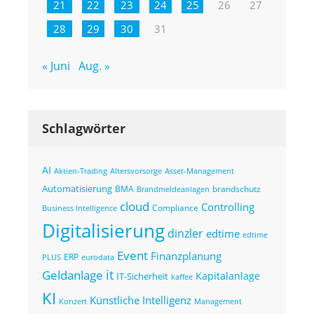
21
22
23
24
25
26
27
28
29
30
31
« Juni
Aug. »
Schlagwörter
AI
Altersvorsorge
Asset-Management
Aktien-Trading
Automatisierung
BMA
brandschutz
Brandmeldeanlagen
cloud
Controlling
Compliance
Business Intelligence
Digitalisierung
dinzler
edtime
edtime
Event
Finanzplanung
ERP
eurodata
PLUS
it
Geldanlage
Kapitalanlage
IT-Sicherheit
kaffee
KI
Künstliche Intelligenz
Konzert
Management