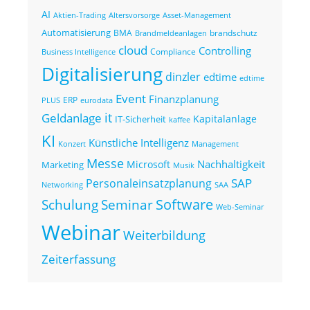
AI
Altersvorsorge
Asset-Management
Aktien-Trading
Automatisierung
BMA
brandschutz
Brandmeldeanlagen
cloud
Controlling
Compliance
Business Intelligence
Digitalisierung
dinzler
edtime
edtime
Event
Finanzplanung
ERP
eurodata
PLUS
it
Geldanlage
Kapitalanlage
IT-Sicherheit
kaffee
KI
Künstliche Intelligenz
Konzert
Management
Messe
Nachhaltigkeit
Microsoft
Marketing
Musik
SAP
Personaleinsatzplanung
Networking
SAA
Seminar
Software
Schulung
Web-Seminar
Webinar
Weiterbildung
Zeiterfassung