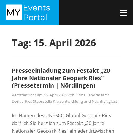
Zum
MYEVENTSPORTAL
Inhalt
M
springen
Tag:
15. April 2026
Presseeinladung zum Festakt „20
Jahre Nationaler Geopark Ries“
(Pressetermin | Nördlingen)
Veröffentlicht am
15. April 2026
von
Firma Landratsamt
Donau-Ries Stabsstelle Kreisentwicklung und Nachhaltigkeit
Im Namen des UNESCO Global Geopark Ries
darf ich Sie herzlich zum Festakt „20 Jahre
Nationaler Geopark Ries“ einladen.Inzwischen