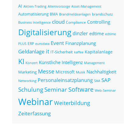
AI
Altersvorsorge
Asset-Management
Aktien-Trading
Automatisierung
BMA
brandschutz
Brandmeldeanlagen
cloud
Controlling
Compliance
Business Intelligence
Digitalisierung
dinzler
edtime
edtime
Event
Finanzplanung
ERP
eurodata
PLUS
it
Geldanlage
Kapitalanlage
IT-Sicherheit
kaffee
KI
Künstliche Intelligenz
Konzert
Management
Messe
Nachhaltigkeit
Microsoft
Marketing
Musik
SAP
Personaleinsatzplanung
Networking
SAA
Seminar
Software
Schulung
Web-Seminar
Webinar
Weiterbildung
Zeiterfassung