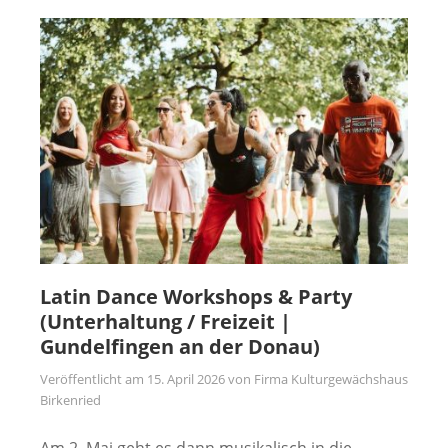
Latin Dance Workshops & Party
(Unterhaltung / Freizeit |
Gundelfingen an der Donau)
Veröffentlicht am
15. April 2026
von
Firma Kulturgewächshaus
Birkenried
Am 2. Mai geht es dann musikalisch in die