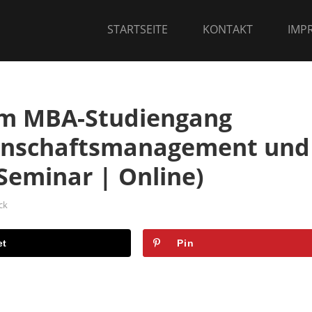
STARTSEITE
KONTAKT
IMP
um MBA-Studiengang
senschaftsmanagement und
Seminar | Online)
ck
et
Pin