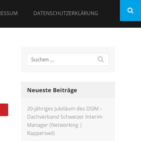
RESSUM
DATENSCHUTZERKLÄRUNG
Neueste Beiträge
20-jähriges Jubiläum des DSIM –
Dachverband Schweizer Interim
Manager (Networking |
Rapperswil)