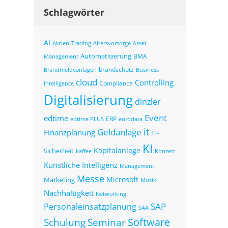
Schlagwörter
AI
Altersvorsorge
Asset-
Aktien-Trading
Automatisierung
BMA
Management
brandschutz
Business
Brandmeldeanlagen
cloud
Controlling
Compliance
Intelligence
Digitalisierung
dinzler
Event
edtime
ERP
eurodata
edtime PLUS
it
Geldanlage
Finanzplanung
IT-
KI
Kapitalanlage
Sicherheit
kaffee
Konzert
Künstliche Intelligenz
Management
Messe
Microsoft
Marketing
Musik
Nachhaltigkeit
Networking
SAP
Personaleinsatzplanung
SAA
Seminar
Software
Schulung