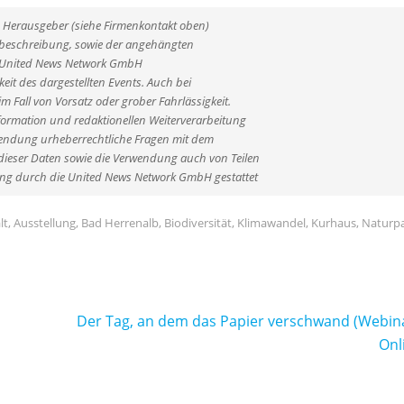
ne Herausgeber (siehe Firmenkontakt oben)
entbeschreibung, sowie der angehängten
ie United News Network GmbH
eit des dargestellten Events. Auch bei
 Fall von Vorsatz oder grober Fahrlässigkeit.
formation und redaktionellen Weiterverarbeitung
verwendung urheberrechtliche Fragen mit dem
ieser Daten sowie die Verwendung auch von Teilen
ung durch die United News Network GmbH gestattet
lt
,
Ausstellung
,
Bad Herrenalb
,
Biodiversität
,
Klimawandel
,
Kurhaus
,
Naturp
Der Tag, an dem das Papier verschwand (Webin
Onl