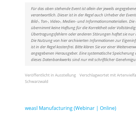
Für das oben stehende Event ist allein der jeweils angegebe
verantwortlich. Dieser ist in der Regel auch Urheber der Ev
Bild-, Ton-, Video-, Medien- und Informationsmaterialien. D
übernimmt keine Haftung für die Korrektheit oder Vollständigk
Übertragungsfehlern oder anderen Störungen haftet sie nur im
Die Nutzung von hier archivierten Informationen zur Eigenin
ist in der Regel kostenfrei. Bitte klären Sie vor einer Weiter
angegebenen Herausgeber. Eine systematische Speicherung d
dieses Datenbankwerks sind nur mit schriftlicher Genehmig
Veröffentlicht in
Ausstellung
Verschlagwortet mit
Artenvielfa
Schwarzwald
Beitragsnavigation
weasl Manufacturing (Webinar | Online)