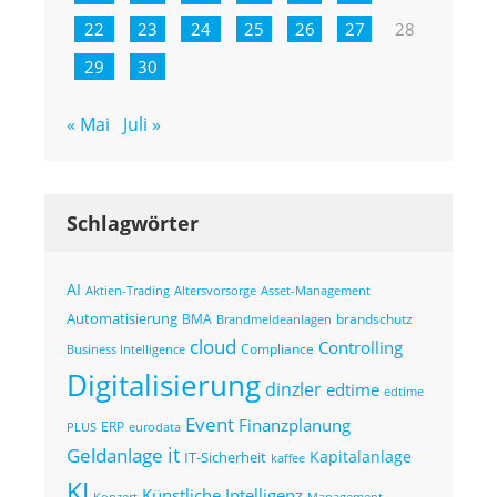
22
23
24
25
26
27
28
29
30
« Mai
Juli »
Schlagwörter
AI
Altersvorsorge
Asset-Management
Aktien-Trading
Automatisierung
BMA
brandschutz
Brandmeldeanlagen
cloud
Controlling
Compliance
Business Intelligence
Digitalisierung
dinzler
edtime
edtime
Event
Finanzplanung
ERP
eurodata
PLUS
it
Geldanlage
Kapitalanlage
IT-Sicherheit
kaffee
KI
Künstliche Intelligenz
Konzert
Management