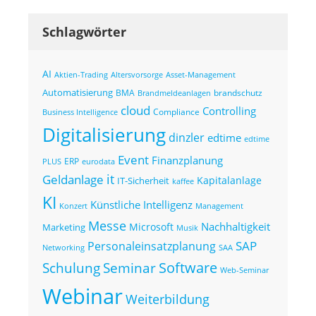
Schlagwörter
AI
Altersvorsorge
Asset-Management
Aktien-Trading
Automatisierung
BMA
brandschutz
Brandmeldeanlagen
cloud
Controlling
Compliance
Business Intelligence
Digitalisierung
dinzler
edtime
edtime
Event
Finanzplanung
ERP
eurodata
PLUS
it
Geldanlage
Kapitalanlage
IT-Sicherheit
kaffee
KI
Künstliche Intelligenz
Konzert
Management
Messe
Nachhaltigkeit
Microsoft
Marketing
Musik
SAP
Personaleinsatzplanung
Networking
SAA
Seminar
Software
Schulung
Web-Seminar
Webinar
Weiterbildung