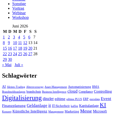
Sonstige
Vortrag
Webinar
Workshop
Juni 2026
M
D
M
D
F
S
S
1
2
3
4
5
6
7
8
9
10
11
12
13
14
15
16
17
18
19
20
21
22
23
24
25
26
27
28
29
30
« Mai
Juli »
Schlagwörter
AI
Automatisierung
BMA
Altersvorsorge
Asset-Management
Aktien-Trading
cloud
Controlling
brandschutz
Compliance
Business Intelligence
Brandmeldeanlagen
Digitalisierung
Event
dinzler
edtime
ERP
eurodata
edtime PLUS
KI
it
Geldanlage
Finanzplanung
Kapitalanlage
IT-Sicherheit
kaffee
Messe
Künstliche Intelligenz
Microsoft
Marketing
Konzert
Management