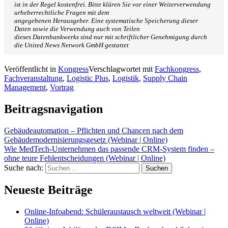
ist in der Regel kostenfrei. Bitte klären Sie vor einer Weiterverwendung
urheberrechtliche Fragen mit dem
angegebenen Herausgeber. Eine systematische Speicherung dieser
Daten sowie die Verwendung auch von Teilen
dieses Datenbankwerks sind nur mit schriftlicher Genehmigung durch
die United News Network GmbH gestattet
Veröffentlicht in
Kongress
Verschlagwortet mit
Fachkongress
,
Fachveranstaltung
,
Logistic Plus
,
Logistik
,
Supply Chain
Management
,
Vortrag
Beitragsnavigation
Gebäudeautomation – Pflichten und Chancen nach dem
Gebäudemodernisierungsgesetz (Webinar | Online)
Wie MedTech-Unternehmen das passende CRM-System finden –
ohne teure Fehlentscheidungen (Webinar | Online)
Suche nach:
Suchen
Neueste Beiträge
Online-Infoabend: Schüleraustausch weltweit (Webinar |
Online)