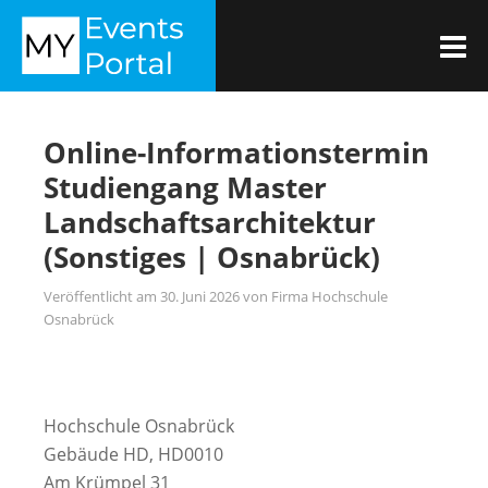
Zum
MYEVENTSPORTAL
Inhalt
M
springen
Online-Informationstermin
Studiengang Master
Landschaftsarchitektur
(Sonstiges | Osnabrück)
Veröffentlicht am
30. Juni 2026
von
Firma Hochschule
Osnabrück
Hochschule Osnabrück
Gebäude HD, HD0010
Am Krümpel 31