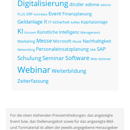
Digitalisierung
dinzler
edtime
edtime
Event
Finanzplanung
ERP
eurodata
PLUS
it
Geldanlage
Kapitalanlage
IT-Sicherheit
kaffee
KI
Künstliche Intelligenz
Konzert
Management
Messe
Nachhaltigkeit
Microsoft
Marketing
Musik
SAP
Personaleinsatzplanung
Networking
SAA
Seminar
Software
Schulung
Web-Seminar
Webinar
Weiterbildung
Zeiterfassung
Für die oben stehenden Pressemitteilungen, das angezeigte
Event bzw. das Stellenangebot sowie für das angezeigte Bild-
und Tonmaterial ist allein der jeweils angegebene Herausgeber