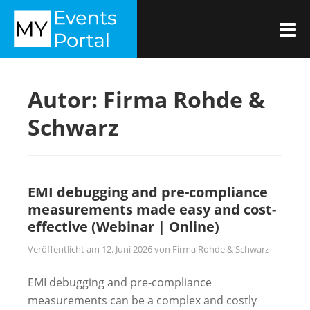
Zum
MYEVENTSPORTAL
Inhalt
M
springen
Autor:
Firma Rohde &
Schwarz
EMI debugging and pre-compliance
measurements made easy and cost-
effective (Webinar | Online)
Veröffentlicht am
12. Juni 2026
von
Firma Rohde & Schwarz
EMI debugging and pre-compliance
measurements can be a complex and costly