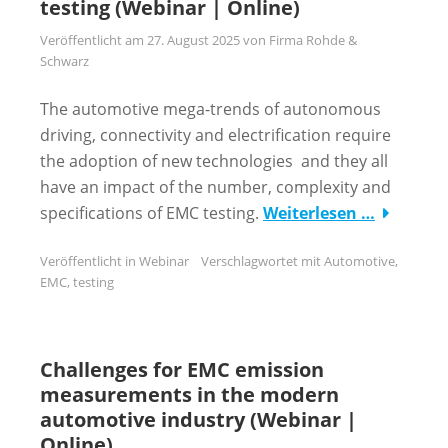
testing (Webinar | Online)
Veröffentlicht am
27. August 2025
von
Firma Rohde &
Schwarz
The automotive mega-trends of autonomous
driving, connectivity and electrification require
the adoption of new technologies and they all
have an impact of the number, complexity and
specifications of EMC testing.
Weiterlesen …
Veröffentlicht in
Webinar
Verschlagwortet mit
Automotive
,
EMC
,
testing
Challenges for EMC emission
measurements in the modern
automotive industry (Webinar |
Online)