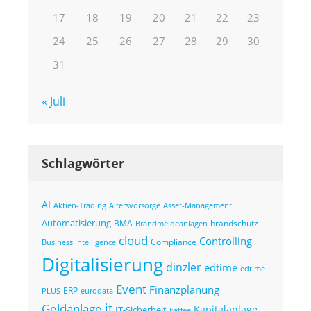
17
18
19
20
21
22
23
24
25
26
27
28
29
30
31
« Juli
Schlagwörter
AI
Altersvorsorge
Asset-Management
Aktien-Trading
Automatisierung
BMA
brandschutz
Brandmeldeanlagen
cloud
Controlling
Compliance
Business Intelligence
Digitalisierung
dinzler
edtime
edtime
Event
Finanzplanung
ERP
eurodata
PLUS
it
Geldanlage
Kapitalanlage
IT-Sicherheit
kaffee