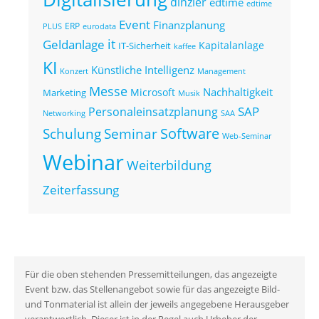
dinzler
edtime
edtime
Event
Finanzplanung
ERP
eurodata
PLUS
it
Geldanlage
Kapitalanlage
IT-Sicherheit
kaffee
KI
Künstliche Intelligenz
Konzert
Management
Messe
Nachhaltigkeit
Microsoft
Marketing
Musik
SAP
Personaleinsatzplanung
Networking
SAA
Seminar
Software
Schulung
Web-Seminar
Webinar
Weiterbildung
Zeiterfassung
Für die oben stehenden Pressemitteilungen, das angezeigte
Event bzw. das Stellenangebot sowie für das angezeigte Bild-
und Tonmaterial ist allein der jeweils angegebene Herausgeber