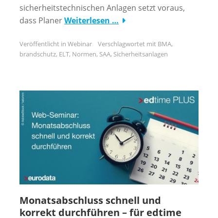
sicherheitstechnischen Anlagen setzt voraus,
dass Planer
Weiterlesen …
Veröffentlicht in
Webinar
Verschlagwortet mit
BMA
,
brandschutz
,
ELT
,
Normen
,
SAA
,
Sicherheitsanlagen
Monatsabschluss schnell und
korrekt durchführen – für edtime