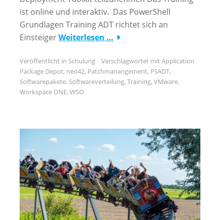
ist online und interaktiv. Das PowerShell
Grundlagen Training ADT richtet sich an
Einsteiger
Weiterlesen …
Veröffentlicht in
Schulung
Verschlagwortet mit
Application
Package Depot
,
neo42
,
Patchmanangement
,
PSADT
,
Softwarepakete
,
Softwareverteilung
,
Training
,
VMware
,
Workspace ONE
,
WSO