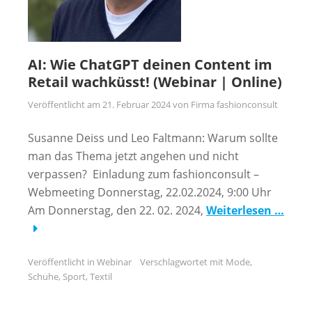
AI: Wie ChatGPT deinen Content im
Retail wachküsst! (Webinar | Online)
Veröffentlicht am
21. Februar 2024
von
Firma fashionconsult
Susanne Deiss und Leo Faltmann: Warum sollte
man das Thema jetzt angehen und nicht
verpassen? Einladung zum fashionconsult –
Webmeeting Donnerstag, 22.02.2024, 9:00 Uhr
Am Donnerstag, den 22. 02. 2024,
Weiterlesen …
Veröffentlicht in
Webinar
Verschlagwortet mit
Mode
,
Schuhe
,
Sport
,
Textil