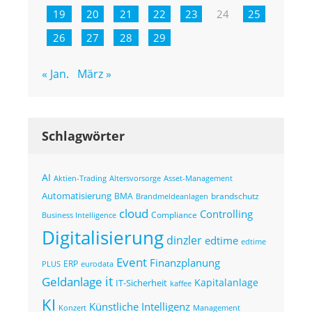
19
20
21
22
23
24
25
26
27
28
29
« Jan.
März »
Schlagwörter
AI
Altersvorsorge
Asset-Management
Aktien-Trading
Automatisierung
BMA
brandschutz
Brandmeldeanlagen
cloud
Controlling
Compliance
Business Intelligence
Digitalisierung
dinzler
edtime
edtime
Event
Finanzplanung
ERP
eurodata
PLUS
it
Geldanlage
Kapitalanlage
IT-Sicherheit
kaffee
KI
Künstliche Intelligenz
Konzert
Management