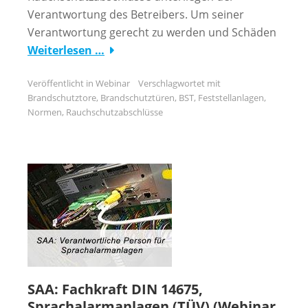
Verantwortung des Betreibers. Um seiner
Verantwortung gerecht zu werden und Schäden
Weiterlesen …
Veröffentlicht in
Webinar
Verschlagwortet mit
Brandschutztore
,
Brandschutztüren
,
BST
,
Feststellanlagen
,
Normen
,
Rauchschutzabschlüsse
SAA: Fachkraft DIN 14675,
Sprachalarmanlagen (TÜV) (Webinar