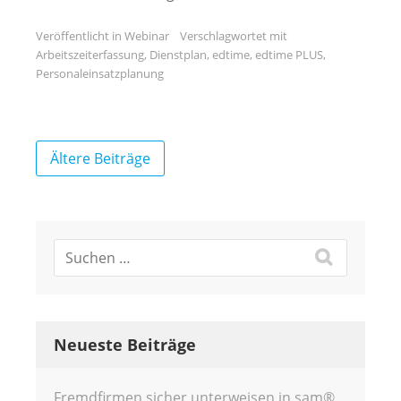
Veröffentlicht in
Webinar
Verschlagwortet mit
Arbeitszeiterfassung
,
Dienstplan
,
edtime
,
edtime PLUS
,
Personaleinsatzplanung
Beitragsnavigation
Ältere Beiträge
Neueste Beiträge
Fremdfirmen sicher unterweisen in sam®