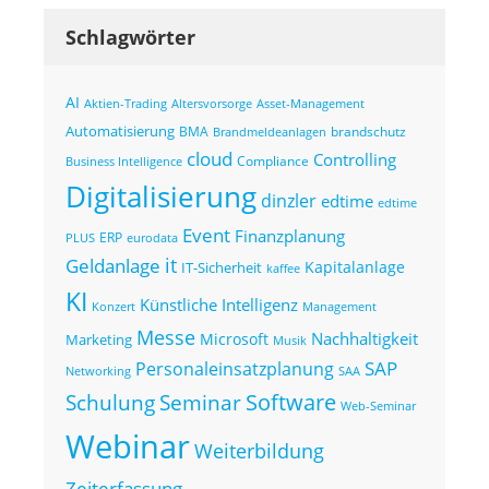
Schlagwörter
AI
Altersvorsorge
Asset-Management
Aktien-Trading
Automatisierung
BMA
brandschutz
Brandmeldeanlagen
cloud
Controlling
Compliance
Business Intelligence
Digitalisierung
dinzler
edtime
edtime
Event
Finanzplanung
ERP
eurodata
PLUS
it
Geldanlage
Kapitalanlage
IT-Sicherheit
kaffee
KI
Künstliche Intelligenz
Konzert
Management
Messe
Nachhaltigkeit
Microsoft
Marketing
Musik
SAP
Personaleinsatzplanung
Networking
SAA
Seminar
Software
Schulung
Web-Seminar
Webinar
Weiterbildung
Zeiterfassung