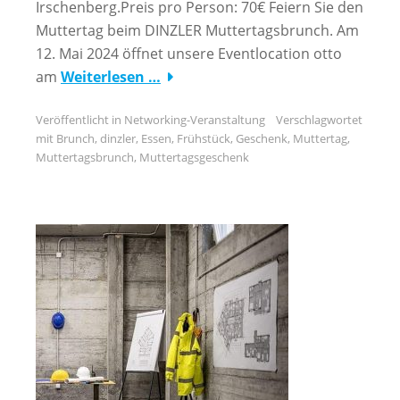
Irschenberg.Preis pro Person: 70€ Feiern Sie den
Muttertag beim DINZLER Muttertagsbrunch. Am
12. Mai 2024 öffnet unsere Eventlocation otto
am
Weiterlesen …
Veröffentlicht in
Networking-Veranstaltung
Verschlagwortet
mit
Brunch
,
dinzler
,
Essen
,
Frühstück
,
Geschenk
,
Muttertag
,
Muttertagsbrunch
,
Muttertagsgeschenk