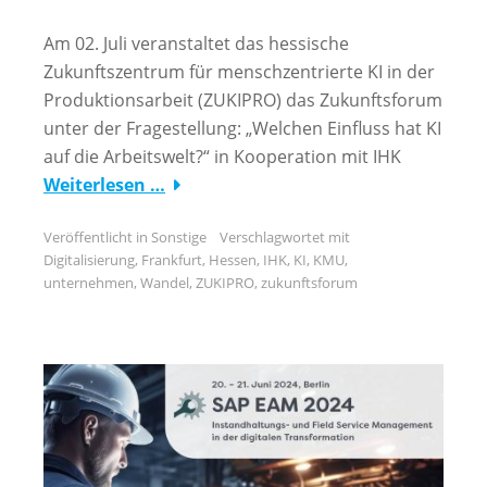
Am 02. Juli veranstaltet das hessische
Zukunftszentrum für menschzentrierte KI in der
Produktionsarbeit (ZUKIPRO) das Zukunftsforum
unter der Fragestellung: „Welchen Einfluss hat KI
auf die Arbeitswelt?“ in Kooperation mit IHK
Weiterlesen …
Veröffentlicht in
Sonstige
Verschlagwortet mit
Digitalisierung
,
Frankfurt
,
Hessen
,
IHK
,
KI
,
KMU
,
unternehmen
,
Wandel
,
ZUKIPRO
,
zukunftsforum