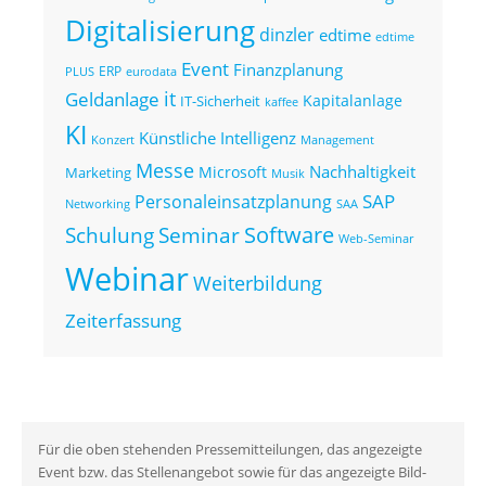
Digitalisierung
dinzler
edtime
edtime
Event
Finanzplanung
ERP
eurodata
PLUS
it
Geldanlage
Kapitalanlage
IT-Sicherheit
kaffee
KI
Künstliche Intelligenz
Konzert
Management
Messe
Nachhaltigkeit
Microsoft
Marketing
Musik
SAP
Personaleinsatzplanung
Networking
SAA
Seminar
Software
Schulung
Web-Seminar
Webinar
Weiterbildung
Zeiterfassung
Für die oben stehenden Pressemitteilungen, das angezeigte
Event bzw. das Stellenangebot sowie für das angezeigte Bild-