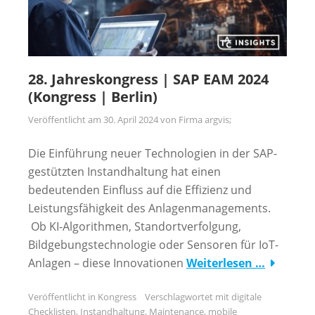
28. Jahreskongress | SAP EAM 2024
(Kongress | Berlin)
Veröffentlicht am
30. April 2024
von
Firma argvis;
Die Einführung neuer Technologien in der SAP-
gestützten Instandhaltung hat einen
bedeutenden Einﬂuss auf die Eﬃzienz und
Leistungsfähigkeit des Anlagenmanagements.
Ob KI-Algorithmen, Standortverfolgung,
Bildgebungstechnologie oder Sensoren für IoT-
Anlagen – diese Innovationen
Weiterlesen …
Veröffentlicht in
Kongress
Verschlagwortet mit
digitale
Checklisten
,
Instandhaltung
,
Maintenance
,
mobile