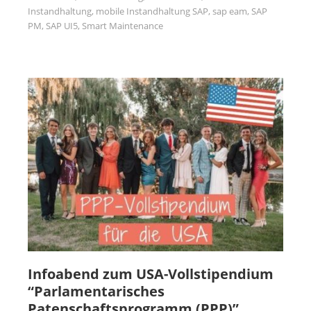
Instandhaltung
,
mobile Instandhaltung SAP
,
sap eam
,
SAP
PM
,
SAP UI5
,
Smart Maintenance
Infoabend zum USA-Vollstipendium
“Parlamentarisches
Patenschaftsprogramm (PPP)”