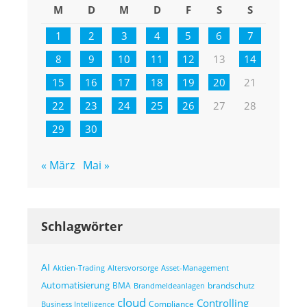
M
D
M
D
F
S
S
1
2
3
4
5
6
7
8
9
10
11
12
13
14
15
16
17
18
19
20
21
22
23
24
25
26
27
28
29
30
« März
Mai »
Schlagwörter
AI
Altersvorsorge
Asset-Management
Aktien-Trading
Automatisierung
BMA
brandschutz
Brandmeldeanlagen
cloud
Controlling
Compliance
Business Intelligence