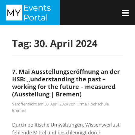
Zum
MYEVENTSPORTAL
Inhalt
M
springen
Tag:
30. April 2024
7. Mai Ausstellungseröffnung an der
HSB: „understanding the past –
working for the future – measured
(Ausstellung | Bremen)
Veröffentlicht am
30. April 2024
von
Firma Hochschule
Bremen
Durch politische Umwälzungen, Wissensverlust,
fehlende Mittel und beschleunigt durch