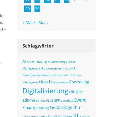
29
30
ler
« März
Mai »
us
0 –
Schlagwörter
AI
Altersvorsorge
Asset-
Aktien-Trading
it
Automatisierung
BMA
Management
brandschutz
Business
Brandmeldeanlagen
cloud
Controlling
Compliance
Intelligence
Digitalisierung
dinzler
d
Event
edtime
ERP
eurodata
edtime PLUS
it
Geldanlage
Finanzplanung
IT-
KI
Kapitalanlage
Sicherheit
kaffee
Konzert