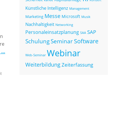
Künstliche Intelligenz
Management
Messe
Microsoft
Marketing
Musik
Nachhaltigkeit
Networking
SAP
Personaleinsatzplanung
SAA
en
Seminar
Software
Schulung
re
Webinar
n …
Web-Seminar
Weiterbildung
Zeiterfassung
it