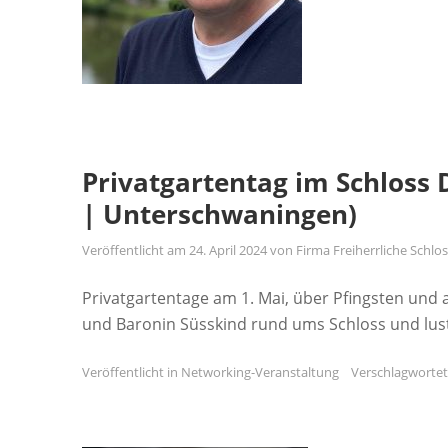
Privatgartentag im Schloss 
| Unterschwaningen)
Veröffentlicht am
24. April 2024
von
Firma Freiherrliche Schl
Privatgartentage am 1. Mai, über Pfingsten und
und Baronin Süsskind rund ums Schloss und lust
Veröffentlicht in
Networking-Veranstaltung
Verschlagworte