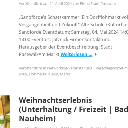
Veröffentlicht am
24. April 2024
von
Firma Stadt Pasewalk
„Sandförde’s Schatzkammer: Ein Dorfflohmarkt vol
Vergangenheit und Zukunft“ Alte Schule /Kulturha
Sandförde Eventdatum: Samstag, 04. Mai 2024 14:0
18:00 Eventort: Jatznick Firmenkontakt und
Herausgeber der Eventbeschreibung: Stadt
PasewalkAm Markt
Weiterlesen …
Veröffentlicht in
Networking-Veranstaltung
Verschlagwortet m
B109
,
Flohmarkt
,
Kunst
,
Markt
Weihnachtserlebnis
(Unterhaltung / Freizeit | Ba
Nauheim)