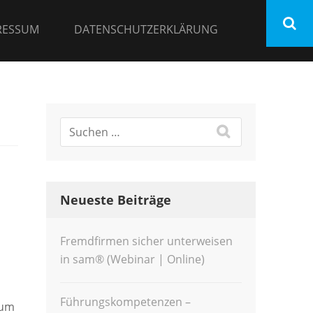
RESSUM
DATENSCHUTZERKLÄRUNG
Neueste Beiträge
Fremdfirmen sicher unterweisen
in sam® (Webinar | Online)
Führungskompetenzen –
rum