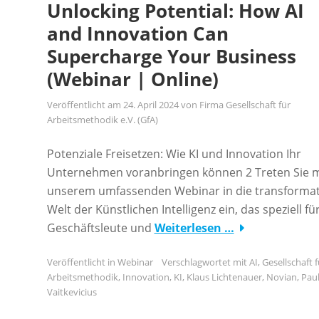
Unlocking Potential: How AI
and Innovation Can
Supercharge Your Business
(Webinar | Online)
Veröffentlicht am
24. April 2024
von
Firma Gesellschaft für
Arbeitsmethodik e.V. (GfA)
Potenziale Freisetzen: Wie KI und Innovation Ihr
Unternehmen voranbringen können 2 Treten Sie m
unserem umfassenden Webinar in die transformat
Welt der Künstlichen Intelligenz ein, das speziell fü
Geschäftsleute und
Weiterlesen …
Veröffentlicht in
Webinar
Verschlagwortet mit
AI
,
Gesellschaft 
Arbeitsmethodik
,
Innovation
,
KI
,
Klaus Lichtenauer
,
Novian
,
Paul
Vaitkevicius