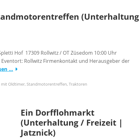
Standmotorentreffen (Unterhaltung
pletti Hof 17309 Rollwitz / OT Züsedom 10:00 Uhr
9 Eventort: Rollwitz Firmenkontakt und Herausgeber der
sen …
t mit
Oldtimer
,
Standmotorentreffen
,
Traktoren
Ein Dorfflohmarkt
(Unterhaltung / Freizeit |
Jatznick)