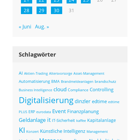
28
29
30
31
« Juni
Aug. »
Schlagwörter
AI
Altersvorsorge
Asset-Management
Aktien-Trading
Automatisierung
BMA
brandschutz
Brandmeldeanlagen
cloud
Controlling
Compliance
Business Intelligence
Digitalisierung
dinzler
edtime
edtime
Event
Finanzplanung
ERP
eurodata
PLUS
it
Geldanlage
Kapitalanlage
IT-Sicherheit
kaffee
KI
Künstliche Intelligenz
Konzert
Management