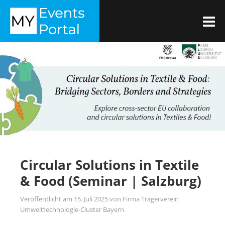
Zum
MYEVENTSPORTAL
Inhalt
M
springen
Circular Solutions in Textile
& Food (Seminar | Salzburg)
Veröffentlicht am
15. Juli 2025
von
Firma Trägerverein
Umwelttechnologie-Cluster Bayern