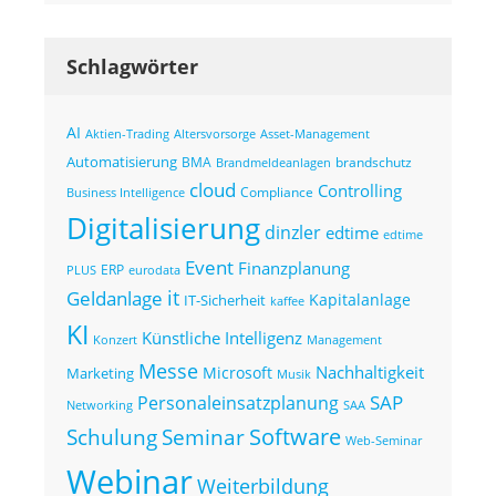
Schlagwörter
AI
Altersvorsorge
Asset-Management
Aktien-Trading
Automatisierung
BMA
brandschutz
Brandmeldeanlagen
cloud
Controlling
Compliance
Business Intelligence
Digitalisierung
dinzler
edtime
edtime
Event
Finanzplanung
ERP
eurodata
PLUS
it
Geldanlage
Kapitalanlage
IT-Sicherheit
kaffee
KI
Künstliche Intelligenz
Konzert
Management
Messe
Nachhaltigkeit
Microsoft
Marketing
Musik
SAP
Personaleinsatzplanung
Networking
SAA
Seminar
Software
Schulung
Web-Seminar
Webinar
Weiterbildung