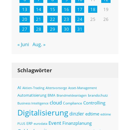
13
14
15
16
17
18
19
20
21
22
23
24
25
26
27
28
29
30
31
« Juni
Aug. »
Schlagwörter
AI
Altersvorsorge
Asset-Management
Aktien-Trading
Automatisierung
BMA
brandschutz
Brandmeldeanlagen
cloud
Controlling
Compliance
Business Intelligence
Digitalisierung
dinzler
edtime
edtime
Event
Finanzplanung
ERP
eurodata
PLUS